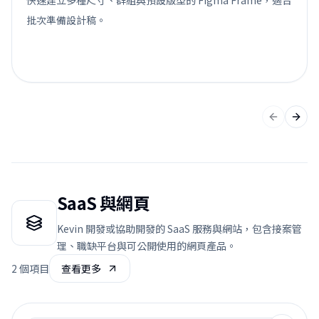
快速建立多種尺寸、群組與預設版型的 Figma Frame，適合
批次準備設計稿。
上一張投
下一
SaaS 與網頁
Kevin 開發或協助開發的 SaaS 服務與網站，包含接案管
理、職缺平台與可公開使用的網頁產品。
2
個項目
查看更多