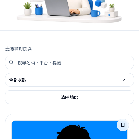
搜尋與篩選
搜尋工具資源
依狀態篩選
清除篩選