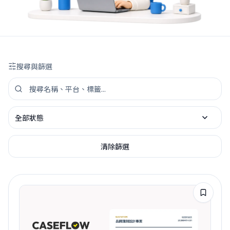
搜尋與篩選
搜尋工具資源
依狀態篩選
清除篩選