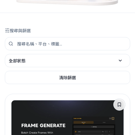
搜尋與篩選
搜尋工具資源
依狀態篩選
清除篩選