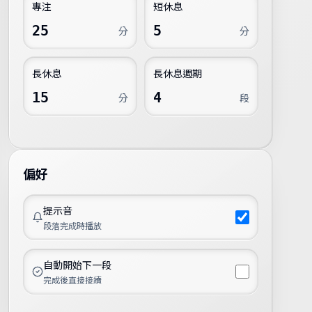
專注
短休息
分
分
長休息
長休息週期
分
段
偏好
提示音
段落完成時播放
自動開始下一段
完成後直接接續