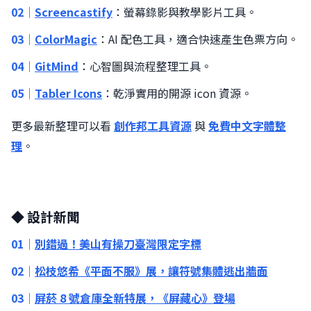
02｜
Screencastify
：螢幕錄影與教學影片工具。
03｜
ColorMagic
：AI 配色工具，適合快速產生色票方向。
04｜
GitMind
：心智圖與流程整理工具。
05｜
Tabler Icons
：乾淨實用的開源 icon 資源。
更多最新整理可以看
創作邦工具資源
與
免費中文字體整
理
。
◆ 設計新聞
01｜
別錯過！美山有操刀臺灣限定字標
02｜
松枝悠希《平面不服》展，讓符號集體逃出牆面
03｜
屏菸 8 號倉庫全新特展，《屏藏心》登場