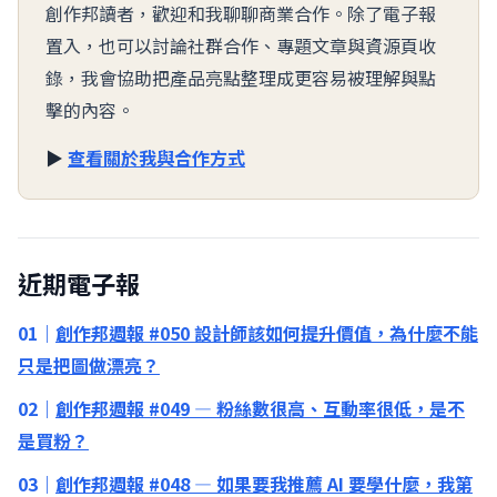
創作邦讀者，歡迎和我聊聊商業合作。除了電子報
置入，也可以討論社群合作、專題文章與資源頁收
錄，我會協助把產品亮點整理成更容易被理解與點
擊的內容。
▶︎
查看關於我與合作方式
近期電子報
01｜
創作邦週報 #050 設計師該如何提升價值，為什麼不能
只是把圖做漂亮？
02｜
創作邦週報 #049 — 粉絲數很高、互動率很低，是不
是買粉？
03｜
創作邦週報 #048 — 如果要我推薦 AI 要學什麼，我第