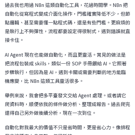
過去我也用過 N8n 這類自動化工具，花過時間學。N8n 把
自動化從寫程式變成介面化操作，門檻確實降低不少，但節
點邏輯、甚至需要懂一點程式碼，還是有些門檻。更麻煩的
是執行上不夠彈性，流程都要設定得很制式，遇到錯誤就直
接卡住。
AI Agent 現在也能做自動化，而且更靈活。常見的做法是
把流程包裝成 skills，類似一份 SOP 手冊餵給 AI。它照著
步驟執行，但因為是 AI，遇到卡關或需要判斷的地方能臨
機應變，比 N8n 這類工具靈活很多。
舉例來說，我會把多平臺發文交給 Agent 處理。或者請它
爬資料時，順便依我的條件做分析、整理成報告。過去爬完
還得自己另外做後續分析，現在一次到位。
自動化對我最大的價值不只是省時間，更是省心力。像排程