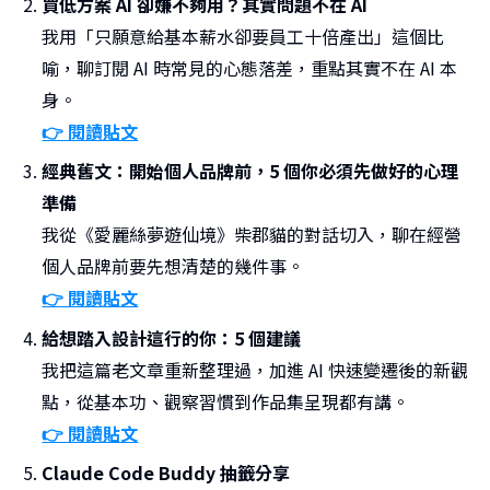
買低方案 AI 卻嫌不夠用？其實問題不在 AI
我用「只願意給基本薪水卻要員工十倍產出」這個比
喻，聊訂閱 AI 時常見的心態落差，重點其實不在 AI 本
身。
👉 閱讀貼文
經典舊文：開始個人品牌前，5 個你必須先做好的心理
準備
我從《愛麗絲夢遊仙境》柴郡貓的對話切入，聊在經營
個人品牌前要先想清楚的幾件事。
👉 閱讀貼文
給想踏入設計這行的你：5 個建議
我把這篇老文章重新整理過，加進 AI 快速變遷後的新觀
點，從基本功、觀察習慣到作品集呈現都有講。
👉 閱讀貼文
Claude Code Buddy 抽籤分享