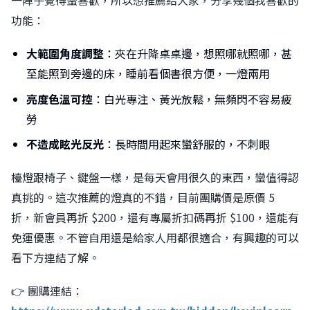
一陣子覺得蠻喜歡，所以想推薦給大家，分享幾個我喜歡的
功能：
大範圍角度調整
：夾在升降桌桌邊，想照哪就照哪，甚
至能照到旁邊的床，睡前看個書很方便，一燈兩用
亮度色溫可控
：白光專注、黃光放鬆，無頻閃不容易疲
勞
不造成眩光反光
：長時間用起來蠻舒服的，不刺眼
檯燈跟椅子、鍵盤一樣，是每天會用很久的東西，蠻值得認
真挑的。這次推薦的燈真的不錯，目前團購價是原價 5
折，新會員再折 $200，還有專屬折扣碼再折 $100，還能有
免運優惠。不管自用還是給家人用都很適合，有興趣的可以
看下方連結了解。
👉 團購連結：