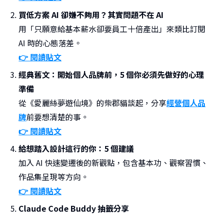
買低方案 AI 卻嫌不夠用？其實問題不在 AI
用「只願意給基本薪水卻要員工十倍產出」來類比訂閱
AI 時的心態落差。
👉 閱讀貼文
經典舊文：開始個人品牌前，5 個你必須先做好的心理
準備
從《愛麗絲夢遊仙境》的柴郡貓談起，分享
經營個人品
牌
前要想清楚的事。
👉 閱讀貼文
給想踏入設計這行的你：5 個建議
加入 AI 快速變遷後的新觀點，包含基本功、觀察習慣、
作品集呈現等方向。
👉 閱讀貼文
Claude Code Buddy 抽籤分享