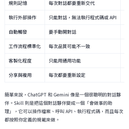
規則記憶
每次對話都要重新交代
寫
執行外部操作
只能對話，無法執行程式碼或 API
可
自動觸發
要手動開對話
根
工作流程標準化
每次品質可能不一致
每
客製化程度
只能用通用功能
完
分享與複用
每次都要重新設定
可
簡單來說，ChatGPT 和 Gemini 像是一個很聰明的對話夥
伴。Skill 則是把這個對話夥伴變成一個「會做事的助
理」，它可以操作檔案、呼叫 API、執行程式碼，而且每次
都按照你定義的規範來做。