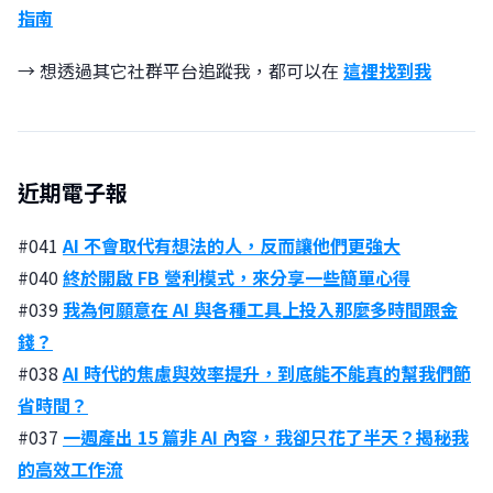
指南
→ 想透過其它社群平台追蹤我，都可以在
這裡找到我
近期電子報
#041
AI 不會取代有想法的人，反而讓他們更強大
#040
終於開啟 FB 營利模式，來分享一些簡單心得
#039
我為何願意在 AI 與各種工具上投入那麼多時間跟金
錢？
#038
AI 時代的焦慮與效率提升，到底能不能真的幫我們節
省時間？
#037
一週產出 15 篇非 AI 內容，我卻只花了半天？揭秘我
的高效工作流