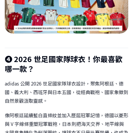
❹
2026 世足國家隊球衣！你最喜歡
哪一款？
adidas 公開 2026 世足國家隊球衣設計，聚焦阿根廷、德
國、義大利、西班牙與日本五國，從經典戰袍、國家象徵到
自然景觀汲取靈感。
像阿根廷延續藍白直條紋並加入歷屆冠軍記憶，德國以菱形
與 V 字線條重塑冠軍戰袍，日本則把海天交界、地平線與
太陽意象轉化為俐落圖紋，讓球衣不只是比賽裝備，也成為