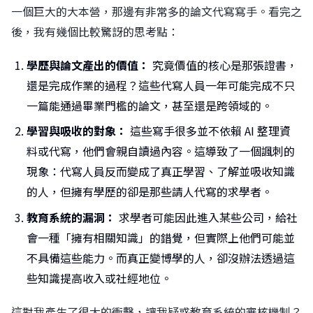
一個巨大的大本營，那邊有非常多的論文代寫寫手。看完之
後，我有幾個比較驚訝的思考點：
學歷與論文產出的價值：
究竟價值的核心是那張證書，
還是完成作業的過程？這些代寫人員一年可能完成不只
一篇能通過畢業門檻的論文，甚至還是跨領域的。
學習與吸收的對象：
這些寫手很多並不依賴 AI 整理資
料或代寫，他們會親自讀過內容。這導致了一個諷刺的
現象：代寫人員反而變成了真正學習、了解並吸收知識
的人，但擁有學歷的卻是那些請人代寫的求學者。
教育系統的漏洞：
求學者可能因此進入某些公司，給社
會一種「擁有相關知識」的錯覺，但實際上他們可能並
不具備這些能力。而真正變博學的人，卻沒辦法透過這
些知識提高收入或社經地位。
這對我產生了很大的衝擊，讓我疑惑教育系統的審核機制？