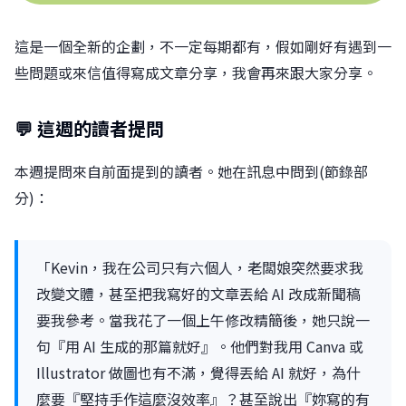
這是一個全新的企劃，不一定每期都有，假如剛好有遇到一
些問題或來信值得寫成文章分享，我會再來跟大家分享。
💬 這週的讀者提問
本週提問來自前面提到的讀者。她在訊息中問到(節錄部
分)：
「Kevin，我在公司只有六個人，老闆娘突然要求我
改變文體，甚至把我寫好的文章丟給 AI 改成新聞稿
要我參考。當我花了一個上午修改精簡後，她只說一
句『用 AI 生成的那篇就好』。他們對我用 Canva 或
Illustrator 做圖也有不滿，覺得丟給 AI 就好，為什
麼要『堅持手作這麼沒效率』？甚至說出『妳寫的有