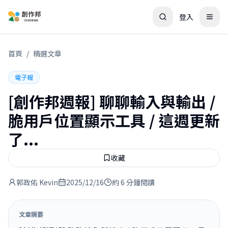
登入
首頁
/
精選文章
電子報
[創作邦週報] 聊聊輸入與輸出 /
脆用戶位置顯示工具 / 這週更新
了...
收藏
郭政佑 Kevin
2025/12/16
約 6 分鐘閱讀
文章摘要