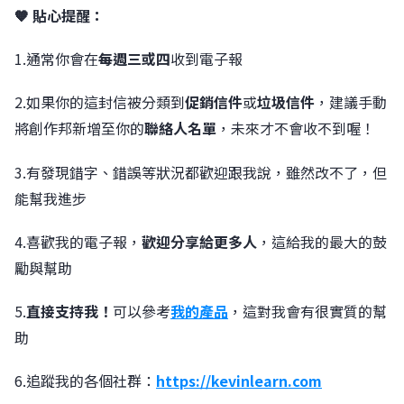
🧡 貼心提醒：
1.通常你會在
每週三或四
收到電子報
2.如果你的這封信被分類到
促銷信件
或
垃圾信件
，建議手動
將創作邦新增至你的
聯絡人名單
，未來才不會收不到喔！
3.有發現錯字、錯誤等狀況都歡迎跟我說，雖然改不了，但
能幫我進步
4.喜歡我的電子報，
歡迎分享給更多人
，這給我的最大的鼓
勵與幫助
5.
直接支持我！
可以參考
我的產品
，這對我會有很實質的幫
助
6.追蹤我的各個社群：
https://kevinlearn.com