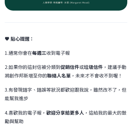
🧡 貼心提醒：
1.通常你會在
每週三
收到電子報
2.如果你的這封信被分類到
促銷信件
或
垃圾信件
，建議手動
將創作邦新增至你的
聯絡人名單
，未來才不會收不到喔！
3.有發現錯字、錯誤等狀況都歡迎跟我說，雖然改不了，但
能幫我進步
4.喜歡我的電子報，
歡迎分享給更多人
，這給我的最大的鼓
勵與幫助