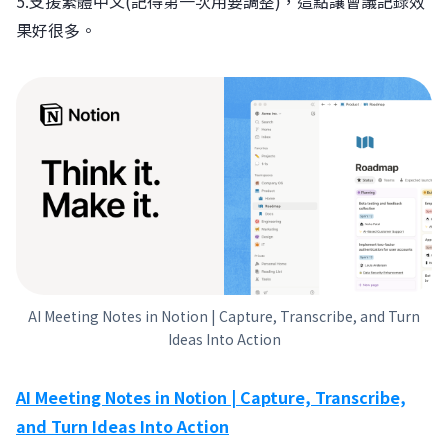
5.支援繁體中文(記得第一次用要調整)，這點讓會議記錄效
果好很多。
AI Meeting Notes in Notion | Capture, Transcribe, and Turn
Ideas Into Action
AI Meeting Notes in Notion | Capture, Transcribe,
and Turn Ideas Into Action