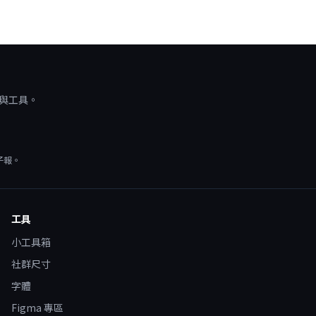
源與工具。
子報。
工具
小工具箱
社群尺寸
字體
Figma 專區