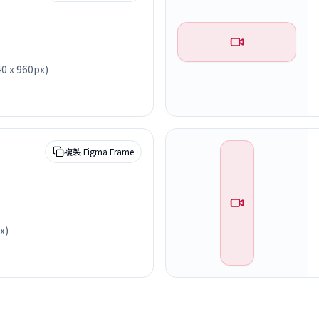
x 960px)
複製 Figma Frame
x)