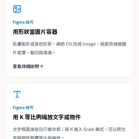
Figma 技巧
用形狀當圖片容器
先畫矩形或其他形狀，再把 Fill 改成 Image，就能快速做圖
片遮罩、裁切與填滿。
查看詳細說明
Figma 技巧
用 K 等比例縮放文字或物件
文字框直接拖拉只會改框；按 K 進入 Scale 模式，可以把文
字與物件整體等比例縮放。