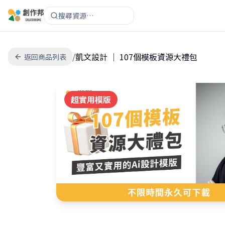
搜尋資源…
/
凱文設計 │ 107個模板資源大禮包
返回商品列表
超實用模版