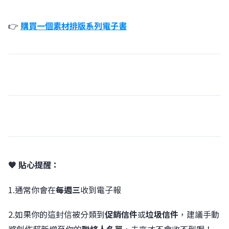
👉
購買一個素材排版系列電子書
🧡 貼心提醒：
1.通常你會在
每週三
收到電子報
2.如果你的這封信被分類到
促銷信件
或
垃圾信件
，建議手動
將創作邦新增至你的
聯絡人名單
，未來才不會收不到喔！