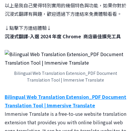
以上是我自己覺得特別實用的幾個特色與功能，如果你對於
沉浸式翻譯有興趣，歡迎透過下方連結來免費體驗看看。
↓點擊下方連結體驗↓
沉浸式翻譯-入選 2024 年度 Chrome 商店最佳擴充工具
Bilingual Web Translation Extension_PDF Document
Translation Tool | Immersive Translate
Bilingual Web Translation Extension_PDF Document
Translation Tool | Immersive Translate
Immersive Translate is a free-to-use website translation
extension that provides you with online bilingual web
page translation. It can be used to translate websites to