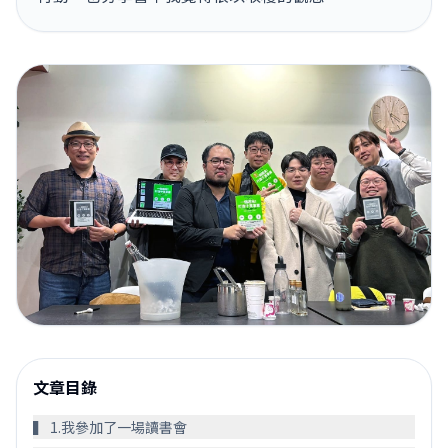
文章目錄
󠀠󠀠▍ 1.我參加了一場讀書會