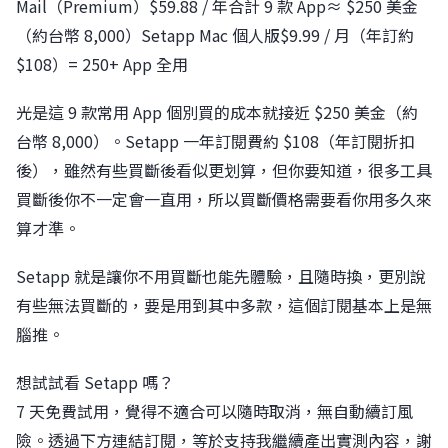
Mail（Premium）$59.88 / 年合計 9 款 App≈ $250 美金
（約台幣 8,000）Setapp Mac 個人版$9.99 / 月（年訂約
$108）= 250+ App 全用
光是這 9 款常用 App 個別買的成本就接近 $250 美金（約
台幣 8,000）。Setapp 一年訂閱費約 $108（年訂閱折扣
後），雖然有些買斷後看似更划算，但你要知道，很多工具
買斷後你不一定會一直用，所以買斷價格需要看你用多久來
算才準。
Setapp 就是讓你不用買斷也能先體驗，且隨時換，更別說
有些無法買斷的，要是用到其中多款，這個訂閱基本上是無
腦推。
想試試看 Setapp 嗎？
7 天免費試用，覺得不適合可以隨時取消，無自動續訂風
險。透過下方連結訂閱，等於支持我繼續產出實測內容，謝