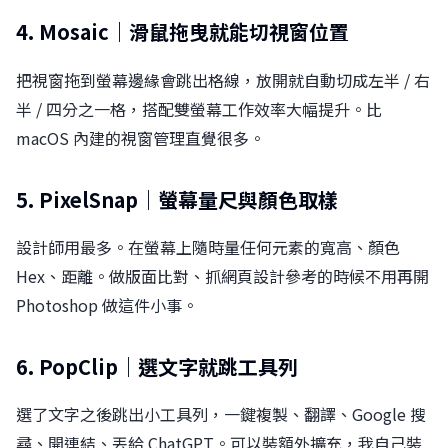
4. Mosaic｜滑鼠拖曳就能切視窗位置
把視窗拖到螢幕邊緣會跳出格線，放開就自動切成左半 / 右
半 / 四分之一格，搭配雙螢幕工作效率大幅提升。比
macOS 內建的視窗管理直覺很多。
5. PixelSnap｜螢幕量尺與顏色取樣
設計師用最多。在螢幕上隨時量任何元素的寬高、顏色
Hex、距離。做版面比對、抓網頁設計參考的時候不用再開
Photoshop 做這件小事。
6. PopClip｜選文字就跳工具列
選了文字之後跳出小工具列，一鍵複製、翻譯、Google 搜
尋、開連結、丟給 ChatGPT。可以裝額外擴充，我自己裝