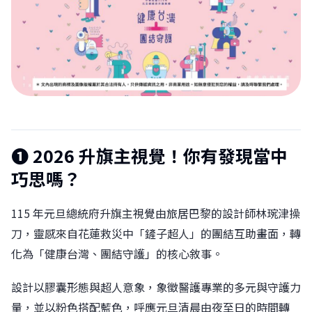
❶ 2026 升旗主視覺！你有發現當中
巧思嗎？
115 年元旦總統府升旗主視覺由旅居巴黎的設計師林琬津操
刀，靈感來自花蓮救災中「鏟子超人」的團結互助畫面，轉
化為「健康台灣、團結守護」的核心敘事。
設計以膠囊形態與超人意象，象徵醫護專業的多元與守護力
量，並以粉色搭配藍色，呼應元旦清晨由夜至日的時間轉