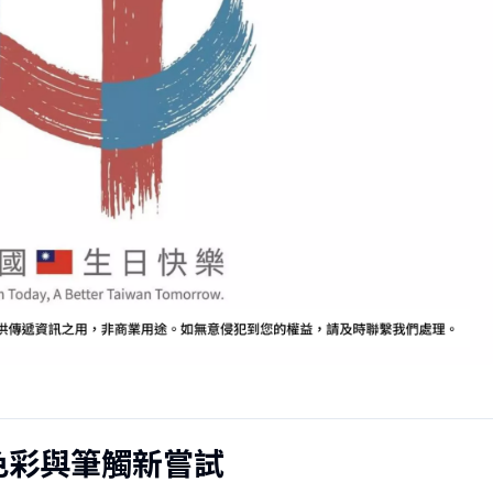
：色彩與筆觸新嘗試