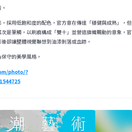
音。
彩，採用低飽和度的配色，官方意在傳達「穩健與成熟」，但
其次是筆觸，以刷痕構成「雙十」並營造旗幟飄動的意象，官
彩後卻讓整體視覺聯想到油漆剝落或血跡。
為保守的美學風格。
om/photo/?
41544725