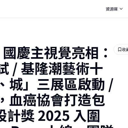
資源庫
25 國慶主視覺亮相：
收
 / 基隆潮藝術十
、城」三展區啟動 /
，血癌協會打造包
計獎 2025 入圍