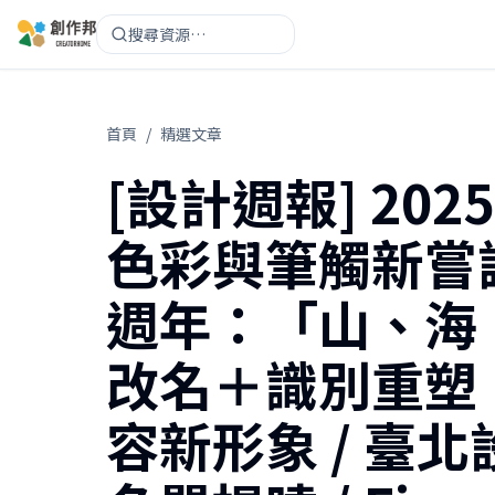
搜尋資源…
首頁
/
精選文章
[設計週報] 20
色彩與筆觸新嘗試
週年：「山、海
改名＋識別重塑
容新形象 / 臺北設