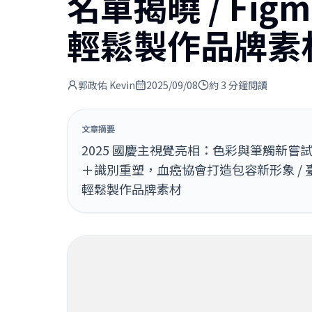
名單揭曉 / Fig
輕鬆製作品牌素
郭政佑 Kevin
2025/09/08
約 3 分鐘閱讀
文章摘要
2025 國慶主視覺亮相：色彩與筆觸新嘗試
＋識別重塑，血癌協會打造包容新形象 / 臺北設
輕鬆製作品牌素材