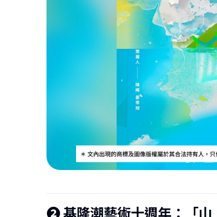
❷
基隆潮藝術十週年：「山