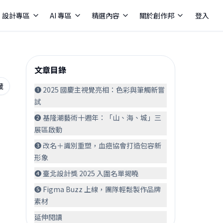
設計專區
AI 專區
精選內容
關於創作邦
登入
文章目錄
藏
❶ 2025 國慶主視覺亮相：色彩與筆觸新嘗
試
❷ 基隆潮藝術十週年：「山、海、城」三
展區啟動
❸ 改名＋識別重塑，血癌協會打造包容新
形象
❹ 臺北設計獎 2025 入圍名單揭曉
❺ Figma Buzz 上線，團隊輕鬆製作品牌
素材
延伸閱讀