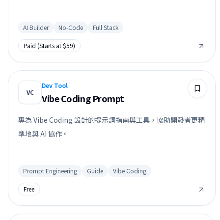
AI Builder
No-Code
Full Stack
Paid (Starts at $59)
Dev Tool
VC
Vibe Coding Prompt
專為 Vibe Coding 設計的提示詞指南與工具，協助開發者更精
準地與 AI 協作。
Prompt Engineering
Guide
Vibe Coding
Free