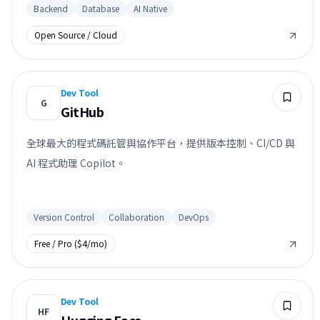
Backend
Database
AI Native
Open Source / Cloud
Dev Tool
G
GitHub
全球最大的程式碼託管與協作平台，提供版本控制、CI/CD 與
AI 程式助理 Copilot。
Version Control
Collaboration
DevOps
Free / Pro ($4/mo)
Dev Tool
HF