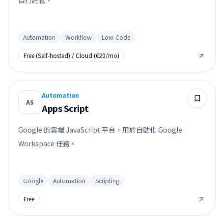
自行託管。
Automation
Workflow
Low-Code
Free (Self-hosted) / Cloud (€20/mo)
Automation
AS
Apps Script
Google 的雲端 JavaScript 平台，用於自動化 Google
Workspace 任務。
Google
Automation
Scripting
Free