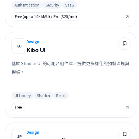
Authentication
Security
SaaS
Free (up to 10k MAU) / Pro ($25/mo)
Design
KU
Kibo UI
基於 Shadcn UI 的可組合組件庫，提供更多樣化的預製區塊與
模板。
UI Library
Shadcn
React
Free
Design
UP