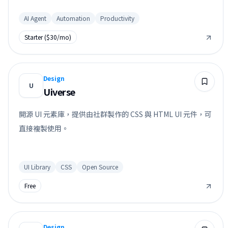
AI Agent
Automation
Productivity
Starter ($30/mo)
Design
U
Uiverse
開源 UI 元素庫，提供由社群製作的 CSS 與 HTML UI 元件，可
直接複製使用。
UI Library
CSS
Open Source
Free
Design