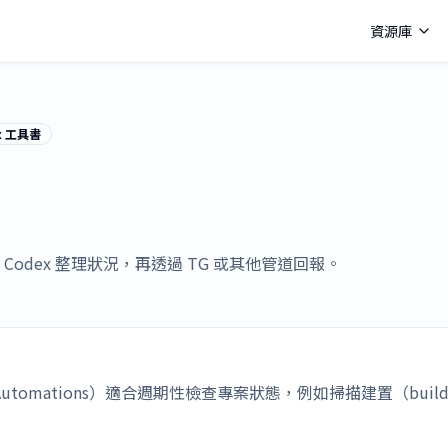
資源庫
x 工具書
odex 整理狀況，再透過 TG 或其他管道回報。
化（Automations）適合週期性檢查專案狀態，例如掃描建置（b