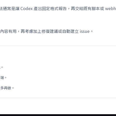
法通常是讓 Codex 產出固定格式報告，再交給既有腳本或 webhoo
容有用，再考慮加上修復建議或自動建立 issue。
式。
後端。
很多再做。