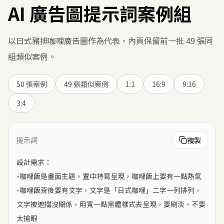
AI 廣告圖提示詞案例組
以日式豬排咖哩廣告圖作為代表，內頁保留前一批 49 張同
組類似案例。
50
張案例
49 張類似案例
1:1
16:9
9:16
3:4
提示詞
複製
設計需求：

-咖哩飯是畫面主題，置中特寫呈現，咖哩飯上要有一點熱氣

-咖哩飯背後要有文字，文字是「日式咖哩」二字一列排列，
文字被遮擋沒關係，用寬一點黑體樣式去呈現，要刷淡，不要
太搶眼
