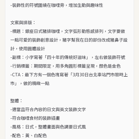
-裝飾性的符號圍繞在咖哩旁，增加生動與趣味性

文案與排版：

-標題：銀座日式豬排咖哩，文字弧形動態感排列，文字要做
一點可愛的裝飾創意設計，豬字幫我在日的部份改成豬鼻子設
計，使用圓體設計

-副標：小字寫著「四十年的傳統好滋味」，左右做裝飾符號

-行銷標籤：期間限定，用多角圓形標籤呈現，顏色是金色

-CTA：最下方有一個色塊寫著「3月30日台北車站門市限時上
市」，做的精緻一點

整體：

-適當且符合內容的日文與英文裝飾文字

-符合咖哩食材的裝飾插畫

-風格：日式，整體畫面與色調要日式風

-配色：黃、白配色
