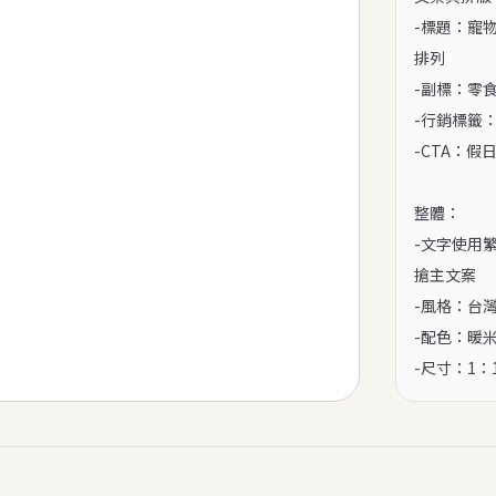
-標題：寵
排列

-副標：零
-行銷標籤
-CTA：
整體：

-文字使用
搶主文案

-風格：台
-配色：暖
-尺寸：1：