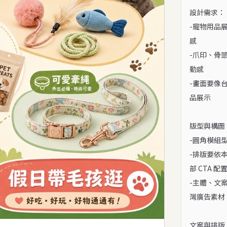
設計需求：

-寵物用品
感

-爪印、骨
動感

-畫面要像
品展示

版型與構圖：
-圓角模組
-排版要依
部 CTA 配置
-主體、文
灣廣告素材

文案與排版：