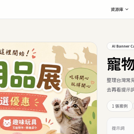
資源庫
AI Banner C
寵
整理台灣常見
去再看提示
1
張案例
提示詞