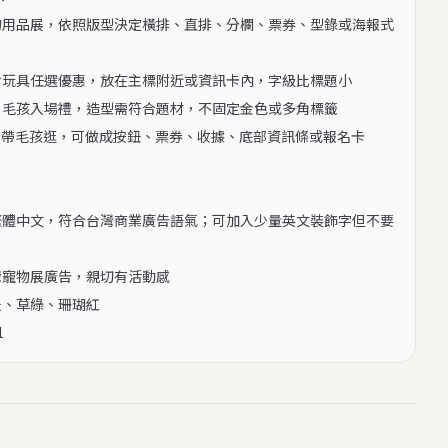
物用品展，依照版型決定橫排、直排、分欄、票券、型錄或海報式
食玩具任選優惠，放在主標附近或資訊卡內，字級比標題小

：毛孩入場禮，造型需符合題材，不固定金色或多角標籤

假日帶毛孩逛，可做成按鈕、票券、收據、底部資訊條或報名卡

繁體中文，符合台灣商業廣告語氣；可加入少量英文裝飾字但不要
灣寵物展廣告，親切有活動感

米、草綠、珊瑚紅

1