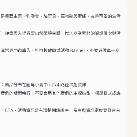
展是畫面主題，狗零食、貓玩具、寵物碗與牽繩，友善可愛的生活
頭、鈴鐺與入場券要自然圍繞主體，增加商業素材的資訊層次與活
台灣常見門市廣告、社群投放圖或活動 Banner，不要只做單一商


型：商品分布在圓角小島中，爪印路徑串起資訊

本案例的版型執行，不要套用其他案例的主標造型、標籤樣式或底


案、CTA、活動資訊要有清楚閱讀順序，留白與資訊密度要符合台

