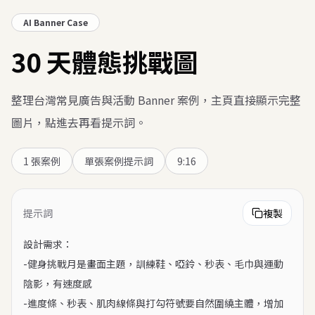
AI Banner Case
30 天體態挑戰圖
整理台灣常見廣告與活動 Banner 案例，主頁直接顯示完整
圖片，點進去再看提示詞。
1
張案例
單張案例提示詞
9:16
提示詞
複製
設計需求：

-健身挑戰月是畫面主題，訓練鞋、啞鈴、秒表、毛巾與運動
陰影，有速度感

-進度條、秒表、肌肉線條與打勾符號要自然圍繞主體，增加