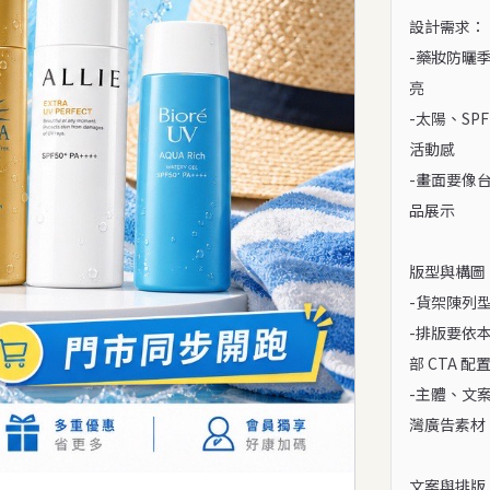
設計需求：

-藥妝防曬
亮

-太陽、S
活動感

-畫面要像
品展示

版型與構圖：
-貨架陳列型
-排版要依
部 CTA 配置
-主體、文
灣廣告素材

文案與排版：