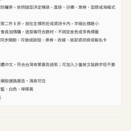
妝防曬季，依照版型決定橫排、直排、分欄、票券、型錄或海報式
選第二件 6 折，放在主標附近或資訊卡內，字級比標題小

：會員加價購，造型需符合題材，不固定金色或多角標籤

門市同步開跑，可做成按鈕、票券、收據、底部資訊條或報名卡

繁體中文，符合台灣商業廣告語氣；可加入少量英文裝飾字但不要
灣藥妝通路廣告，清爽可信

空藍、白色、檸檬黃

1