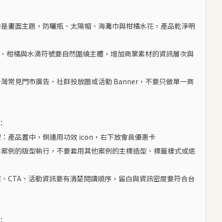
季是畫面主題，防曬瓶、太陽帽、海灘巾與柑橘水花，產品乾淨明
PF、柑橘與水滴符號要自然圍繞主體，增加商業素材的資訊層次與
台灣常見門市廣告、社群投放圖或活動 Banner，不要只做單一商


：產品置中，側邊用功效 icon，右下放會員優惠卡

本案例的版型執行，不要套用其他案例的主標造型、標籤樣式或底


案、CTA、活動資訊要有清楚閱讀順序，留白與資訊密度要符合台

