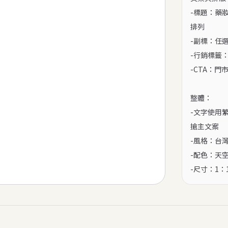
-標題：藥
排列

-副標：任
-行銷標籤
-CTA：
整體：

-文字使用
搶主文案

-風格：台
-配色：天
-尺寸：1：