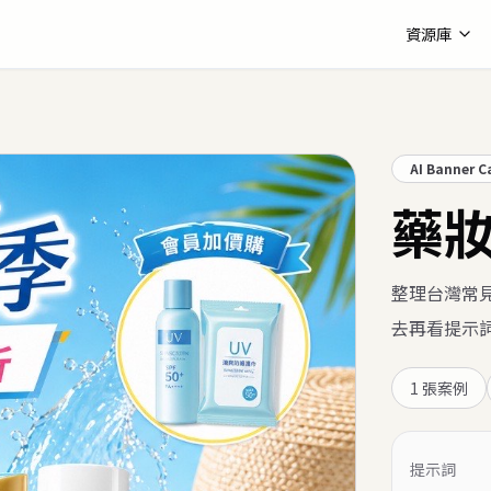
資源庫
AI Banner C
藥
整理台灣常見
去再看提示
1
張案例
提示詞