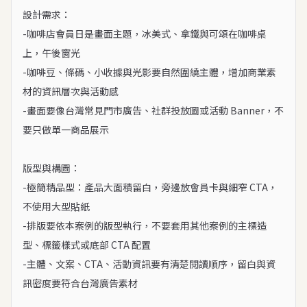
設計需求：

-咖啡店會員日是畫面主題，冰美式、拿鐵與可頌在咖啡桌
上，午後窗光

-咖啡豆、條碼、小收據與光影要自然圍繞主體，增加商業素
材的資訊層次與活動感

-畫面要像台灣常見門市廣告、社群投放圖或活動 Banner，不
要只做單一商品展示

版型與構圖：

-極簡精品型：產品大面積留白，旁邊放會員卡與細窄 CTA，
不使用大型貼紙

-排版要依本案例的版型執行，不要套用其他案例的主標造
型、標籤樣式或底部 CTA 配置

-主體、文案、CTA、活動資訊要有清楚閱讀順序，留白與資
訊密度要符合台灣廣告素材
