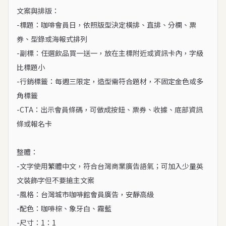
文案與排版：

-標題：咖啡會員日，依照版型決定橫排、直排、分欄、票
券、型錄或海報式排列

-副標：任選飲品買一送一，放在主標附近或資訊卡內，字級
比標題小

-行銷標籤：每週三限定，造型需符合題材，不固定金色或多
角標籤

-CTA：出示會員條碼，可做成按鈕、票券、收據、底部資訊
條或報名卡

整體：

-文字使用繁體中文，符合台灣商業廣告語氣；可加入少量英
文裝飾字但不要搶主文案

-風格：台灣城市咖啡館會員廣告，安靜高級

-配色：咖啡棕、象牙白、霧藍

-尺寸：1：1