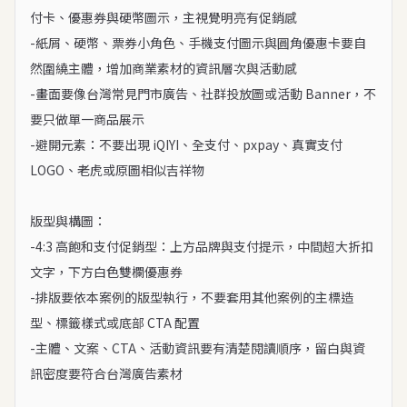
付卡、優惠券與硬幣圖示，主視覺明亮有促銷感

-紙屑、硬幣、票券小角色、手機支付圖示與圓角優惠卡要自
然圍繞主體，增加商業素材的資訊層次與活動感

-畫面要像台灣常見門市廣告、社群投放圖或活動 Banner，不
要只做單一商品展示

-避開元素：不要出現 iQIYI、全支付、pxpay、真實支付 
LOGO、老虎或原圖相似吉祥物

版型與構圖：

-4:3 高飽和支付促銷型：上方品牌與支付提示，中間超大折扣
文字，下方白色雙欄優惠券

-排版要依本案例的版型執行，不要套用其他案例的主標造
型、標籤樣式或底部 CTA 配置

-主體、文案、CTA、活動資訊要有清楚閱讀順序，留白與資
訊密度要符合台灣廣告素材
