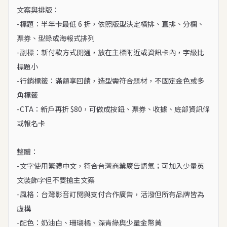
文案與排版：

-標題：半年卡最低 6 折，依照版型決定橫排、直排、分欄、
票券、型錄或海報式排列

-副標：新付款方式開通，放在主標附近或資訊卡內，字級比
標題小

-行銷標籤：滿額享回饋，造型需符合題材，不固定金色或多
角標籤

-CTA：新戶再折 $80，可做成按鈕、票券、收據、底部資訊條
或報名卡

整體：

-文字使用繁體中文，符合台灣商業廣告語氣；可加入少量英
文裝飾字但不要搶主文案

-風格：台灣影音訂閱與支付合作廣告，活潑但所有品牌皆為
虛構

-配色：奶油白、珊瑚橘、深青綠與少量金幣黃
