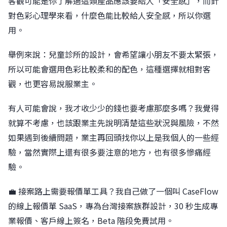
客觀可能是你了解過這類產品應該要給人「安全感」，而針
對色彩心理學來看，什麼色能比較給人安全感，所以你選
用。󠀠
舉例來說：兒童診所的設計，會希望讓小朋友不要太緊張，
所以可能會選用色彩比較柔和的配色，這種選擇就相對客
觀，也更容易說服業主。󠀠󠀠
有人可能會說，我才收少少的錢也要考慮那麼多嗎？我覺得
就算不考慮，也該跟業主先說明清楚這些狀況與風險，不然
如果遇到後續問題，業主再回頭找你󠀠以上是我個人的一些經
驗，當然實際上還有很多要注意的地方，也有很多慘痛經
驗。
💼 接案路上需要報價單工具？我自己做了一個叫 CaseFlow
的線上報價單 SaaS，專為台灣接案族群設計，30 秒生成專
業報價、客戶線上簽名，Beta 階段免費試用。