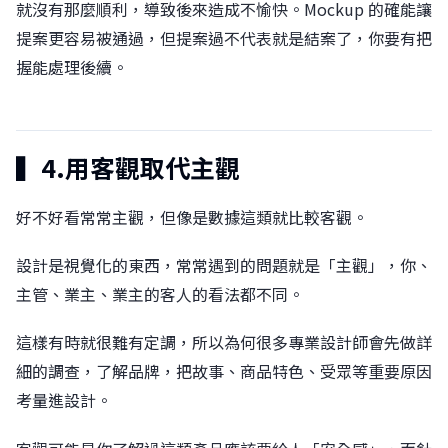
就沒有那麼順利，導致後來造成不愉快。󠀠󠀠Mockup 的確能讓
提案更容易被通過，但提案過不代表就是結案了，你要有把
握能處理後續。󠀠
▍4.用客觀取代主觀󠀠
好不好看常常主觀，但像是數據這類就比較客觀。󠀠
設計是視覺化的東西，常常遇到的問題就是「主觀」，你、
主管、業主、業主的客人的看法都不同。󠀠
這樣有時就很難有定調，所以為何很多專業設計師會先做詳
細的調查，了解品牌，把故事、商品特色、受眾等重要原因
考量進設計。󠀠