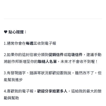
🧡 貼心提醒：
1.通常你會在
每週三
收到電子報
2.如果你的這封信被分類到
促銷信件
或
垃圾信件
，建議手動
將創作邦新增至你的
聯絡人名單
，未來才不會收不到喔！
3.有發現錯字、錯誤等狀況都歡迎跟我說，雖然改不了，但
能幫我進步
4.喜歡我的電子報，
歡迎分享給更多人
，這給我的最大的鼓
勵與幫助