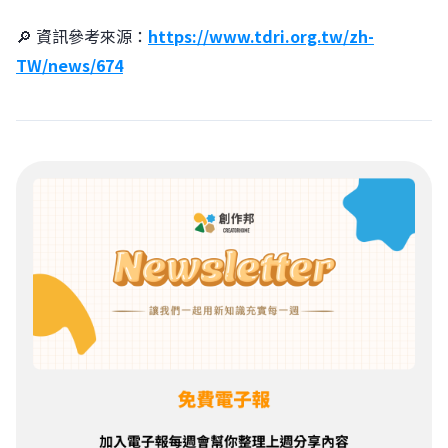
🔎 資訊參考來源：
https://www.tdri.org.tw/zh-
TW/news/674