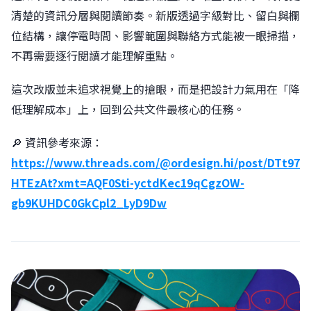
清楚的資訊分層與閱讀節奏。新版透過字級對比、留白與欄
位結構，讓停電時間、影響範圍與聯絡方式能被一眼掃描，
不再需要逐行閱讀才能理解重點。
這次改版並未追求視覺上的搶眼，而是把設計力氣用在「降
低理解成本」上，回到公共文件最核心的任務。
🔎 資訊參考來源：
https://www.threads.com/@ordesign.hi/post/DTt97
HTEzAt?xmt=AQF0Sti-yctdKec19qCgzOW-
gb9KUHDC0GkCpl2_LyD9Dw