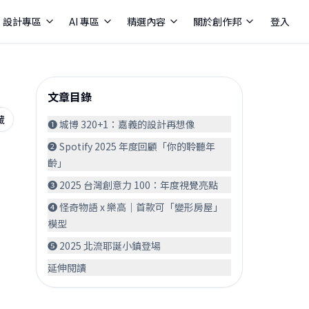
設計專區
AI 專區
精選內容
關於創作邦
登入
文章目錄
藏
❶ 城博 320+1：嘉義的設計再想像
❷ Spotify 2025 年度回顧「你的聆聽年
齡」
❸ 2025 台灣創意力 100：年度視覺亮點
❹ 怪奇物語 x 樂高｜首款可「變形房屋」
模型
❺ 2025 北流耶誕小鎮登場
延伸閱讀