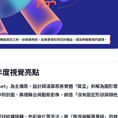
：年度視覺亮點
er Reset」為主構思。設計師湯慕恩將實體「獎盃」拆解為圓形
伸到封面、典禮舞台與動態影像，創造「沒有固定形狀與顏色
管狀結構旋轉、色彩變化等手法，將「秩序崩解再重組」的核