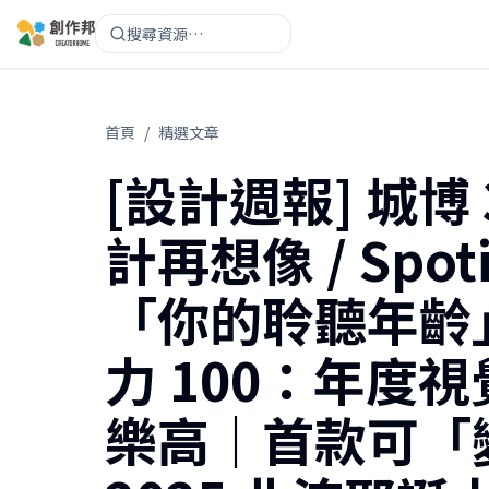
搜尋資源…
首頁
/
精選文章
[設計週報] 城博
計再想像 / Spot
「你的聆聽年齡」 
力 100：年度視
樂高｜首款可「變