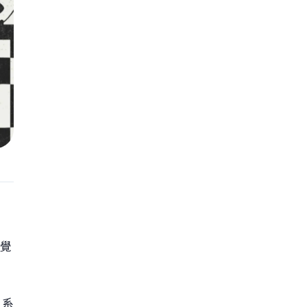
視覺
：系