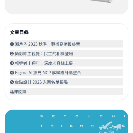
文章目錄
❶ 瀨戶內 2025 秋季：藝術島嶼最終章
❷ 攝影節主視覺：民主的相機登場
❸ 報導者十週年：深度求真線上展
❹ Figma AI 擴充 MCP 解鎖設計碼整合
❺ 金點設計 2025 入圍名單揭曉
延伸閱讀