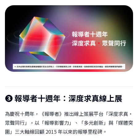
❸
報導者十週年：深度求真線上展
為慶祝十周年，《報導者》推出線上策展平台「深度求真・
眾聲同行」，以「報導影響力」、「多元創新」與「媒體突
圍」三大軸線回顧 2015 年以來的報導里程碑。