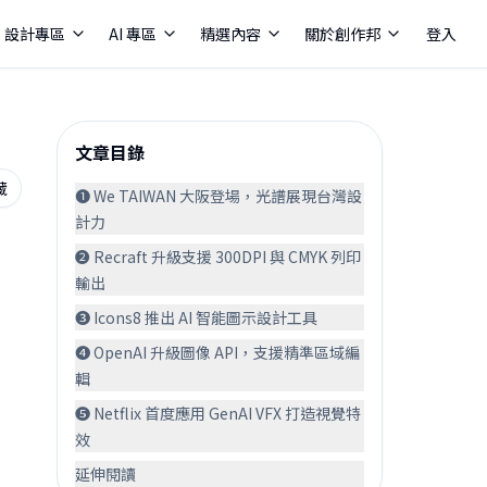
設計專區
AI 專區
精選內容
關於創作邦
登入
文章目錄
藏
❶ We TAIWAN 大阪登場，光譜展現台灣設
計力
❷ Recraft 升級支援 300DPI 與 CMYK 列印
輸出
❸ Icons8 推出 AI 智能圖示設計工具
❹ OpenAI 升級圖像 API，支援精準區域編
輯
❺ Netflix 首度應用 GenAI VFX 打造視覺特
效󠀠
延伸閱讀