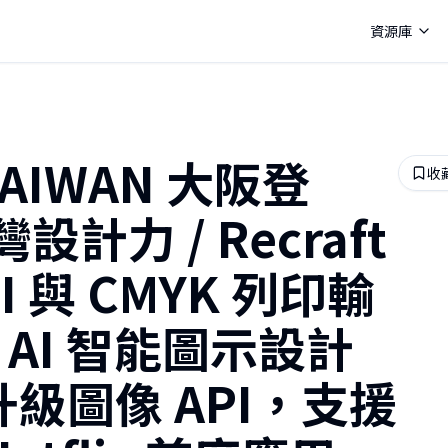
資源庫
TAIWAN 大阪登
收
力 / Recraft
I 與 CMYK 列印輸
推出 AI 智能圖示設計
I 升級圖像 API，支援