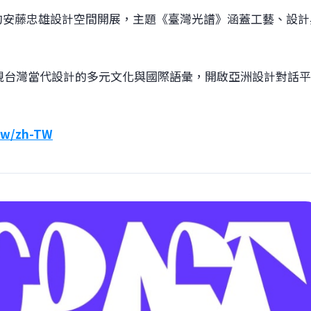
大阪中之島的安藤忠雄設計空間開展，主題《臺灣光譜》涵蓋工藝、設
創，展現台灣當代設計的多元文化與國際語彙，開啟亞洲設計對話平
.tw/zh-TW