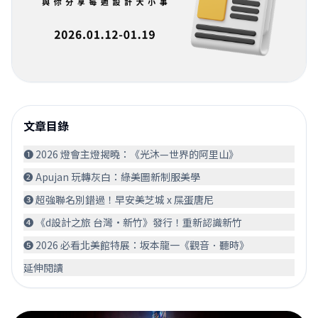
文章目錄
❶ 2026 燈會主燈揭曉：《光沐—世界的阿里山》
❷ Apujan 玩轉灰白：綠美圖新制服美學
❸ 超強聯名別錯過！早安美芝城 x 屎蛋唐尼
❹ 《d設計之旅 台灣·新竹》發行！重新認識新竹
❺ 2026 必看北美館特展：坂本龍一《觀音．聽時》
延伸閱讀