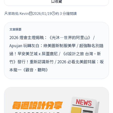
收藏
郭政佑 Kevin
2026/01/19
約 3 分鐘閱讀
文章摘要
2026 燈會主燈揭曉：《光沐—世界的阿里山》 /
Apujan 玩轉灰白：綠美圖新制服美學 / 超強聯名別錯
過！早安美芝城 x 屎蛋唐尼 / 《d設計之旅 台灣·新
竹》發行！重新認識新竹 / 2026 必看北美館特展：坂
本龍一《觀音．聽時》